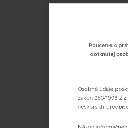
Poučenie o prá
dotknutej osob
Osobné údaje posky
zákon 253/1998 Z.z.
neskorších predpiso
Názov informačného 