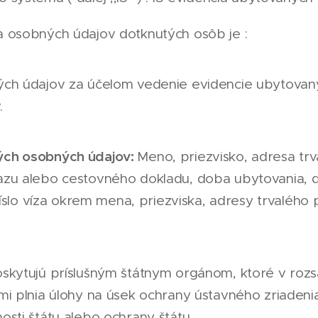
a osobných údajov dotknutých osôb je :
ch údajov za účelom vedenie evidencie ubytovan
.
ch osobných údajov:
Meno, priezvisko, adresa trv
zu alebo cestovného dokladu, doba ubytovania, 
číslo víza okrem mena, priezviska, adresy trvalého 
skytujú príslušným štátnym orgánom, ktoré v ro
mi plnia úlohy na úsek ochrany ústavného zriadeni
sti štátu alebo ochrany štátu.