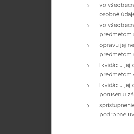
vo všeobecne
osobné údaje
vo všeobecne
predmetom s
opravu jej n
predmetom s
likvidáciu je
predmetom o
likvidáciu j
porušeniu zá
sprístupneni
podrobne uve