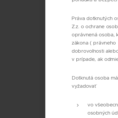
Práva dotknutých o
Z.z. o ochrane oso
oprávnená osoba, k
zákona ( právneho 
dobrovoľnosti aleb
v prípade, ak odmi
Dotknutá osoba má 
vyžadovať
vo všeobecne
osobných úd