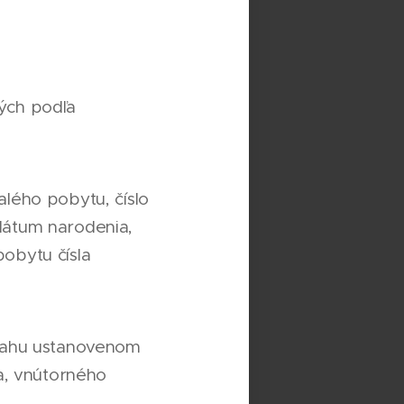
ých podľa
alého pobytu, číslo
dátum narodenia,
pobytu čísla
zsahu ustanovenom
a, vnútorného