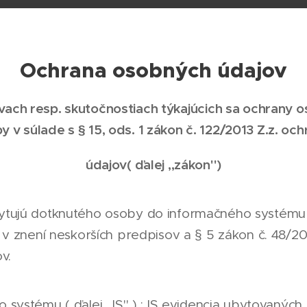
Ochrana osobných údajov
vach resp. skutočnostiach týkajúcich sa ochrany 
y v súlade s § 15, ods. 1 zákon č. 122/2013 Z.z. oc
údajov
( ďalej ,,zákon'')
tujú dotknutého osoby do informačného systému 
 v znení neskorších predpisov a § 5 zákon č. 48/20
v.
systému ( ďalej ,,IS'' ) : IS evidencia ubytovaných