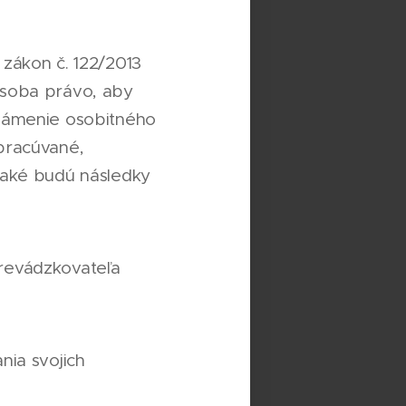
zákon č. 122/2013
osoba právo, aby
známenie osobitného
pracúvané,
 aké budú následky
revádzkovateľa
nia svojich