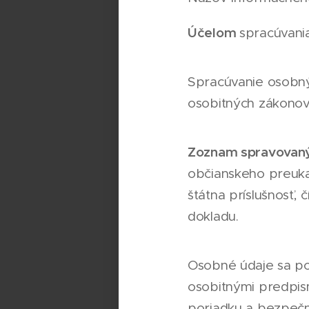
Účelom
spracúvani
Spracúvanie osobný
osobitných zákonov
Zoznam spravovaný
občianskeho preuka
štátna príslušnosť, 
dokladu.
Osobné údaje sa po
osobitnými predpis
poriadku a bezpečno