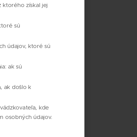
ktorého získal jej
ktoré sú
h údajov, ktoré sú
ia: ak sú
, ak došlo k
evádzkovateľa, kde
m osobných údajov.